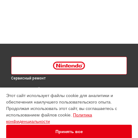
Сервисный ремонт
ВЫБЕРИ СВОЙ ГОРОД
Этот сайт использует файлы cookie для аналитики и
Замена системы охлаждения игровой приставки Nintendo
обеспечения наилучшего пользовательского опыта.
в
Краснодаре
Продолжая использовать этот сайт, вы соглашаетесь с
Замена системы охлаждения игровой приставки Nintendo
использованием файлов cookie.
Политика
в
Ростове-на-Дону
конфиденциальности
Замена системы охлаждения игровой приставки Nintendo
в
Нижнем Новгороде
Принять все
Замена системы охлаждения игровой приставки Nintendo