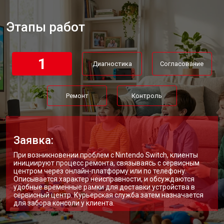
Замена блока питания
от 1100 ₽
Заказать
Этапы работ
Замена материнской платы
от 1100 ₽
Заказать
Ремонт Blu-Ray игровой приставки
от 750 ₽
Заказать
Nintendo
1
Диагностика
Согласование
Ремонт
Контроль
Заявка:
При возникновении проблем с Nintendo Switch, клиенты
инициируют процесс ремонта, связываясь с сервисным
центром через онлайн-платформу или по телефону.
Описывается характер неисправности, и обсуждаются
удобные временные рамки для доставки устройства в
сервисный центр. Курьерская служба затем назначается
для забора консоли у клиента.